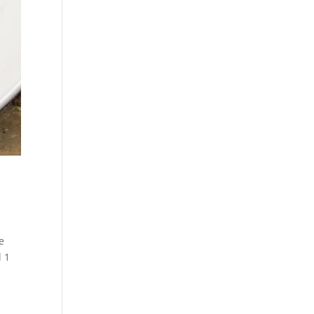
e
l 1