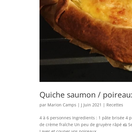
Quiche saumon / poireau
par
Marion Camps
|
J Juin 2021
|
Recettes
4 à 6 personnes Ingredients : 1 pâte brisée 4 
de crème fraîche Un peu de gruyère râpé 🧀 S
Laver et couper vos poireaux...