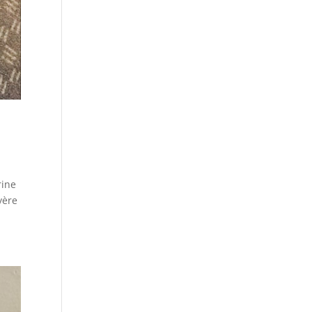
rine
yère