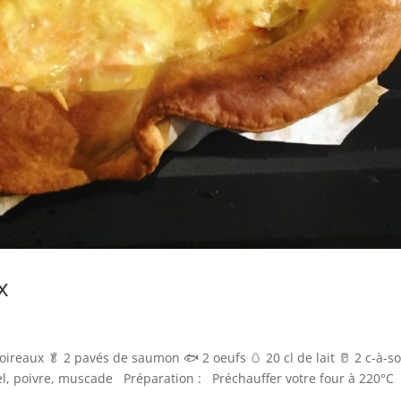
x
poireaux 🥬 2 pavés de saumon 🐟 2 oeufs 🥚 20 cl de lait 🥛 2 c-à-s
el, poivre, muscade Préparation : Préchauffer votre four à 220°C