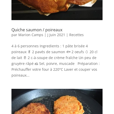
Quiche saumon / poireaux
par
Marion Camps
|
J Juin 2021
|
Recettes
4 à 6 personnes Ingredients : 1 pâte brisée 4
poireaux 🥬 2 pavés de saumon 🐟 2 oeufs 🥚 20 cl
de lait 🥛 2 c-à-soupe de crème fraîche Un peu de
gruyère râpé 🧀 Sel, poivre, muscade Préparation :
Préchauffer votre four à 220°C Laver et couper vos
poireaux...