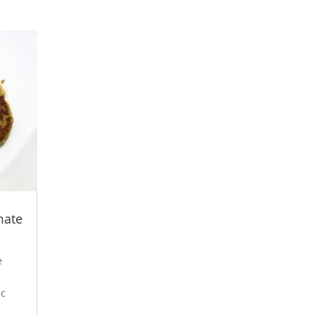
mate
e
ec